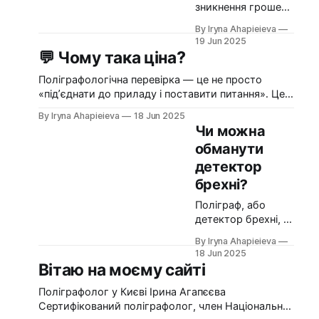
зникнення грошей,
підозри у брехні,
By Iryna Ahapieieva
проблеми з дітьми
19 Jun 2025
чи батьками — усе
💬 Чому така ціна?
це часто
призводить до
Поліграфологічна перевірка — це не просто
глибокої недовіри
«під’єднати до приладу і поставити питання». Це
між близькими.
інтелектуальна й відповідальна робота, яка
By Iryna Ahapieieva
18 Jun 2025
Іноді здається, що
включає декілька важливих етапів: 🔹 Попередня
Чи можна
лише перевірка на
бесіда. Спершу проводиться інтерв’ю з
обманути
поліграфі може
ініціатором перевірки (чи замовником), аби
пролити світло на
детектор
з’ясувати деталі ситуації, правильно визначити
правду. ❓ Але чи
цілі дослідження та уникнути упередженості. 🔹
брехні?
завжди це —
Підготовка тесту. На основі отриманої
Поліграф, або
правильне
детектор брехні, —
рішення? 🔹 Коли
це сучасний
поліграф справді
By Iryna Ahapieieva
інструмент, який
допомагає: * Ви
18 Jun 2025
широко
обоє зацікавлені у
Вітаю на моєму сайті
використовують
правді, а не в
для перевірки
Поліграфолог у Києві Ірина Агапєєва
достовірності
Сертифікований поліграфолог, член Національної