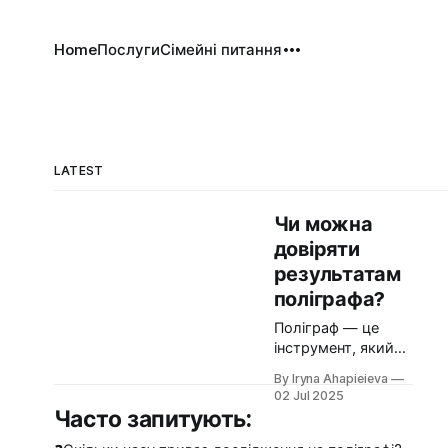
Home
Послуги
Сімейні питання
LATEST
Чи можна
довіряти
результатам
поліграфа?
Поліграф — це
інструмент, який
часто викликає
By Iryna Ahapieieva
дискусії. Чи
02 Jul 2025
справді він здатен
Часто запитують:
виявити неправду?