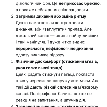
фізіологічний фон. Це
не приховає брехню
,
а покаже небажання співпрацювати.
Затримка дихання або зміна ритму
Дехто намагається контролювати
дихання, аби «заплутати» прилад. Але
дихальний канал — один з найчутливіших,
і такі маніпуляції дуже чітко видно:
переривчасте, нефізіологічне дихання
одразу викликає підозру.
Фізичний дискомфорт (стискання м’язів,
укол голки в нозі тощо)
Деякі радять стиснути пальці, покласти
цвях у черевик чи напружувати м’язи. Але
такі дії дають
різкий сплеск на
м’язовому
каналі. Поліграфолог бачить, що це не
реакція на запитання, а штучна дія.
Заздалегідь вивчені «техніки контролю»