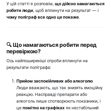
У цій статті я розповім,
що дійсно намагаються
робити люди
, щоб вплинути на результат — і
чому поліграф все одно це покаже
.
🔍 Що намагаються робити перед
перевіркою?
Ось найпоширеніші спроби вплинути на
результати поліграфа:
Прийом заспокійливих або алкоголю
Люди вважають, що так знизять емоційну
реакцію. Насправді препарати або
алкоголь лише спотворюють показники, і
це
помітно на графіках
як нестабільний