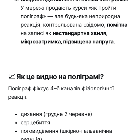
У мережі продають курси «як пройти
поліграф» — але будь-яка неприродна
реакція, контрольована свідомо,
помітна
на записі як
нестандартна хвиля,
мікрозатримка, підвищена напруга
.
📈 Як це видно на поліграмі?
Поліграф фіксує 4–6 каналів фізіологічної
реакції:
дихання (грудне й черевне)
серцебиття
потовиділення (шкірно-гальванічна
реакція)