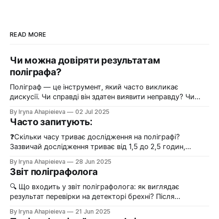
READ MORE
Чи можна довіряти результатам
поліграфа?
Поліграф — це інструмент, який часто викликає
дискусії. Чи справді він здатен виявити неправду? Чи
можна довіряти результатам дослідження на детекторі
By Iryna Ahapieieva
02 Jul 2025
брехні? 🔍 Як працює поліграф? Поліграф фіксує
Часто запитують:
фізіологічні реакції людини: зміни серцебиття, дихання,
потовиділення, мікрорухи тіла. Ці показники
❓Скільки часу триває дослідження на поліграфі?
обробляються кваліфікованим фахівцем і аналізуються у
Зазвичай дослідження триває від 1,5 до 2,5 годин,
контексті конкретних питань. 📊 Точність дослідження
залежно від складності ситуації, кількості запитань та
By Iryna Ahapieieva
28 Jun 2025
При дотриманні
психологічного стану респондента. ❓Як підготуватися
Звіт поліграфолога
до перевірки на поліграфі? Найкраще — добре
виспатись, не вживати алкоголь або стимулятори
🔍 Що входить у звіт поліграфолога: як виглядає
напередодні, прийти в спокійному стані та не боятися. Я
результат перевірки на детекторі брехні? Після
завжди
проходження перевірки на поліграфі замовник отримує
By Iryna Ahapieieva
21 Jun 2025
письмовий звіт. Він складається не лише з “так” чи “ні”