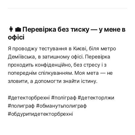
👩‍💼 Перевірка без тиску — у мене в
офісі
Я проводжу тестування в Києві, біля метро
Деміївська, в затишному офісі. Перевірка
проходить конфіденційно, без стресу і з
попереднім спілкуванням. Моя мета — не
зловити, а допомогти знайти істину.
#детекторбрехні #поліграф #детекторлжи
#полиграф #обманутьполиграф
#обдуритидетекторбрехні