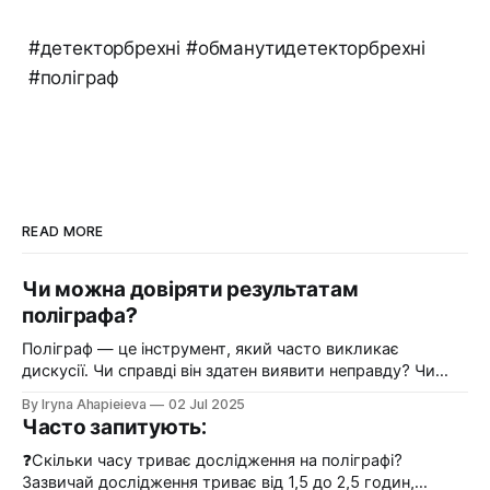
#детекторбрехні #обманутидетекторбрехні
#поліграф
READ MORE
Чи можна довіряти результатам
поліграфа?
Поліграф — це інструмент, який часто викликає
дискусії. Чи справді він здатен виявити неправду? Чи
можна довіряти результатам дослідження на детекторі
By Iryna Ahapieieva
02 Jul 2025
брехні? 🔍 Як працює поліграф? Поліграф фіксує
Часто запитують:
фізіологічні реакції людини: зміни серцебиття, дихання,
потовиділення, мікрорухи тіла. Ці показники
❓Скільки часу триває дослідження на поліграфі?
обробляються кваліфікованим фахівцем і аналізуються у
Зазвичай дослідження триває від 1,5 до 2,5 годин,