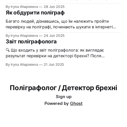
контексті конкретних питань. 📊 Точність дослідження
залежно від складності ситуації, кількості запитань та
By Iryna Ahapieieva
28 Jun 2025
При дотриманні
психологічного стану респондента. ❓Як підготуватися
Як обдурити поліграф
до перевірки на поліграфі? Найкраще — добре
виспатись, не вживати алкоголь або стимулятори
Багато людей, дізнавшись, що їм належить пройти
напередодні, прийти в спокійному стані та не боятися. Я
перевірку на поліграфі, починають шукати в інтернеті
завжди
способи, як можна його обдурити. Це — одна з
By Iryna Ahapieieva
24 Jun 2025
найпопулярніших тем у пошуку: «як пройти поліграф»,
Звіт поліграфолога
«як обдурити детектор брехні», «як збити
поліграфолога». У цій статті я розповім, що дійсно
🔍 Що входить у звіт поліграфолога: як виглядає
намагаються робити люди, щоб вплинути на результат
результат перевірки на детекторі брехні? Після
проходження перевірки на поліграфі замовник отримує
By Iryna Ahapieieva
21 Jun 2025
письмовий звіт. Він складається не лише з “так” чи “ні”
— це структурований документ, який містить: 🔹
Формулювання кожного поставленого питання 🔹
Реакції респондента — фіксація фізіологічних показників
Поліграфолог / Детектор брехні
🔹 Аналітичну частину: які відповіді викликали значущі
реакції
Sign up
Powered by
Ghost