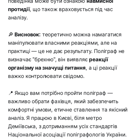
поведінка може бути ознакою
навмисної
протидії
, що також враховується під час
аналізу.
🔎
Висновок:
теоретично можна намагатися
маніпулювати власними реакціями, але на
практиці — це не дає результату. Поліграф не
визначає "брехню", він виявляє
реакції
організму на значущі питання
, а ці реакції
важко контролювати свідомо.
📍 Якщо вам потрібно пройти поліграф —
важливо обрати фахівця, який забезпечить
комфортні умови, етичне ставлення та якісний
аналіз. Я працюю в Києві, біля метро
Деміївська, з дотриманням усіх стандартів
Національної асоціації поліграфологів України.